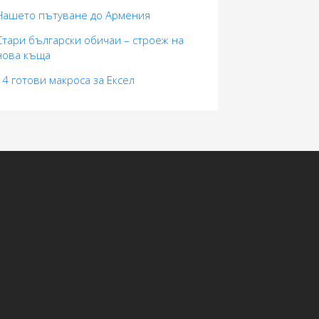
Нашето пътуване до Армения
Стари български обичаи – строеж на
нова къща
14 готови макросa за Ексел