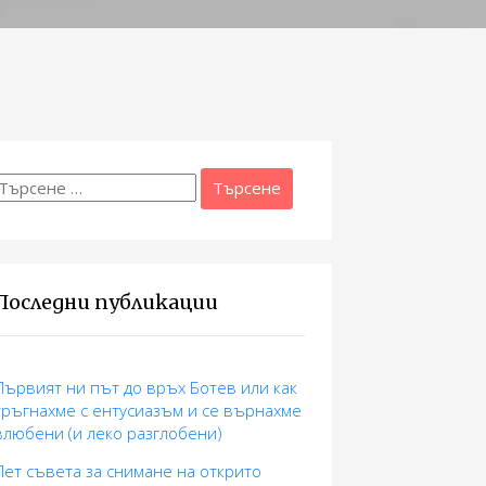
Търсене
а:
Последни публикации
Първият ни път до връх Ботев или как
тръгнахме с ентусиазъм и се върнахме
влюбени (и леко разглобени)
Пет съвета за снимане на открито