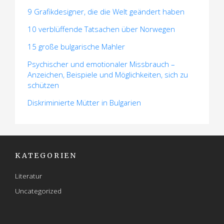
9 Grafikdesigner, die die Welt geändert haben
10 verblüffende Tatsachen über Norwegen
15 große bulgarische Mahler
Psychischer und emotionaler Missbrauch –
Anzeichen, Beispiele und Möglichkeiten, sich zu
schützen
Diskriminierte Mütter in Bulgarien
KATEGORIEN
Literatur
Uncategorized