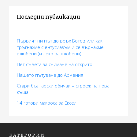
Последни публикации
Първият ни път до връх Ботев или как
тръгнахме с ентусиазъм и се върнахме
влюбени (и леко разглобени)
Пет съвета за снимане на открито
Нашето пътуване до Армения
Стари български обичаи – строеж на нова
къща
14 готови макросa за Ексел
КАТЕГОРИИ