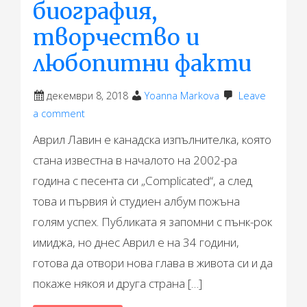
биография,
творчество и
любопитни факти
декември 8, 2018
Yoanna Markova
Leave
a comment
Аврил Лавин е канадска изпълнителка, която
стана известна в началото на 2002-ра
година с песента си „Complicated“, а след
това и първия ѝ студиен албум пожъна
голям успех. Публиката я запомни с пънк-рок
имиджа, но днес Аврил е на 34 години,
готова да отвори нова глава в живота си и да
покаже някоя и друга страна […]