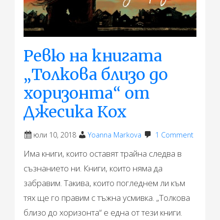
Ревю на книгата
„Толкова близо до
хоризонта“ от
Джесика Кох
юли 10, 2018
Yoanna Markova
1 Comment
Има книги, които оставят трайна следва в
съзнанието ни. Книги, които няма да
забравим. Такива, които погледнем ли към
тях ще го правим с тъжна усмивка. „Толкова
близо до хоризонта“ е една от тези книги.