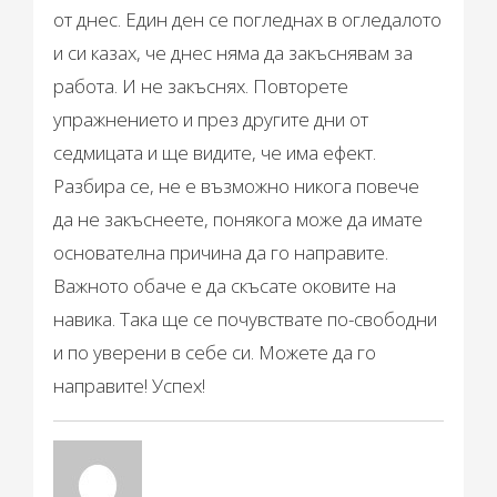
от днес. Един ден се погледнах в огледалото
и си казах, че днес няма да закъснявам за
работа. И не закъснях. Повторете
упражнението и през другите дни от
седмицата и ще видите, че има ефект.
Разбира се, не е възможно никога повече
да не закъснеете, понякога може да имате
основателна причина да го направите.
Важното обаче е да скъсате оковите на
навика. Така ще се почувствате по-свободни
и по уверени в себе си. Можете да го
направите! Успех!