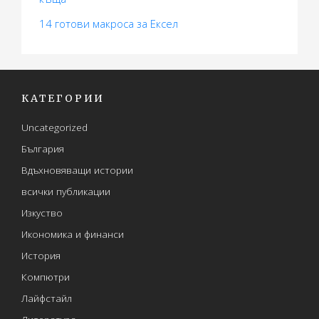
14 готови макросa за Ексел
КАТЕГОРИИ
Uncategorized
България
Вдъхновяващи истории
всички публикации
Изкуство
Икономика и финанси
История
Компютри
Лайфстайл