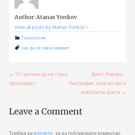
Author: Atanas Yonkov
View all posts by Atanas Yonkov >
Психология
как да не закъсняваме
Н
← 10 причини да не стана
Диего Ривера –
програмист
биография, творчество и
а
любопитни факти →
в
и
Leave a Comment
г
а
Трябва да
влезете
, за да публикувате коментар.