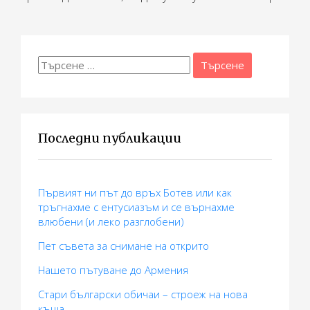
ц
и
Търсене
я
за:
Последни публикации
Първият ни път до връх Ботев или как
тръгнахме с ентусиазъм и се върнахме
влюбени (и леко разглобени)
Пет съвета за снимане на открито
Нашето пътуване до Армения
Стари български обичаи – строеж на нова
къща