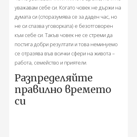
уважавам себе си. Когато човек не държи на
думата си (споразумява се за даден час, но
не си спазва уговорката) е безотговорен
към себе си. Такъв човек не се стреми да
постига добри резултати и това неминуемо
се отразява във всички сфери на живота –
работа, семейство и приятели.
Разпределяйте
правилно времето
си