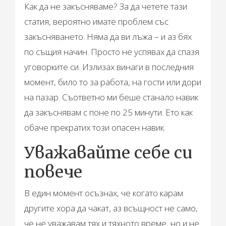
Как да не закъсняваме? За да четете тази
статия, вероятно имате проблем със
закъсняването. Няма да ви лъжа – и аз бях
по същия начин. Просто не успявах да спазя
уговорките си. Излизах винаги в последния
момент, било то за работа, на гости или дори
на пазар. Съответно ми беше станало навик
да закъснявам с поне по 25 минути. Ето как
обаче прекратих този опасен навик.
Уважавайте себе си
повече
В един момент осъзнах, че когато карам
другите хора да чакат, аз всъщност не само,
че не уважавам тях и тяхното време, но и не