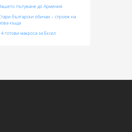
Нашето пътуване до Армения
Стари български обичаи – строеж на
нова къща
14 готови макросa за Ексел