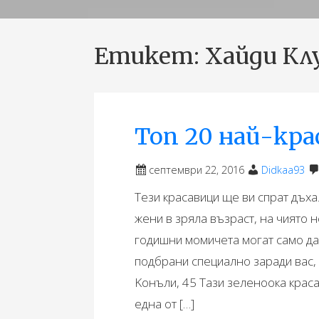
Етикет:
Хайди Кл
Топ 20 най-кра
септември 22, 2016
Didkaa93
Тези красавици ще ви спрат дъха
жени в зряла възраст, на чиято
годишни момичета могат само да 
подбрани специално заради вас,
Kонъли, 45 Тази зеленоока краса
една от […]