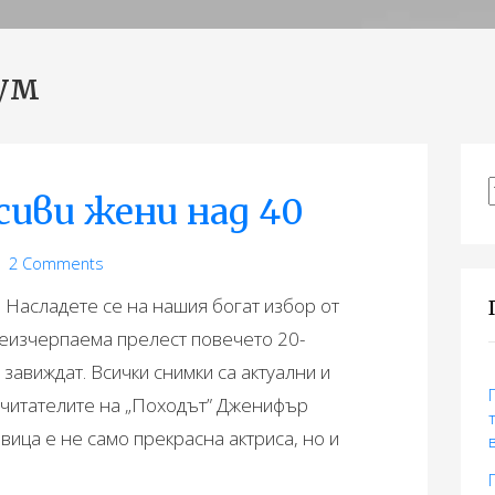
ум
сиви жени над 40
з
2 Comments
. Насладете се на нашия богат избор от
 неизчерпаема прелест повечето 20-
завиждат. Всички снимки са актуални и
 читателите на „Походът” Дженифър
вица е не само прекрасна актриса, но и