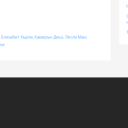
,
Елизабет Хърли
,
Камерън Диъз
,
Лесли Ман
,
фки