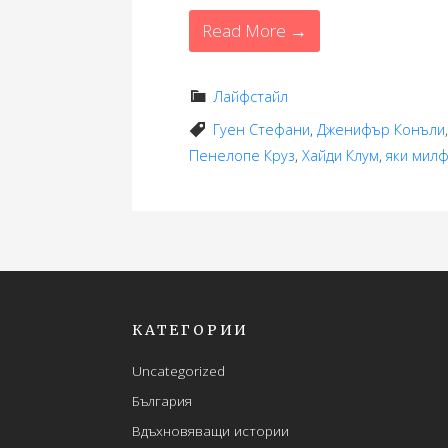
Read More →
Лайфстайл
Гуен Стефани
,
Дженифър Конъли
Пенелопе Круз
,
Хайди Клум
,
яки мил
КАТЕГОРИИ
Uncategorized
България
Вдъхновяващи истории