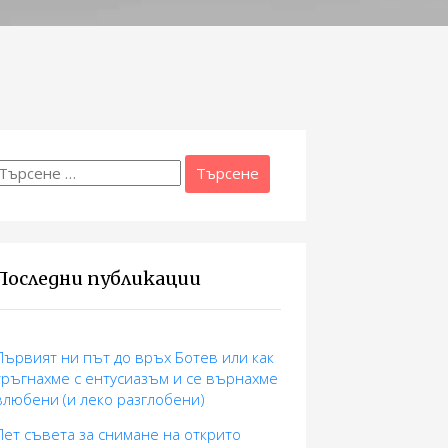
Търсене
а:
Последни публикации
Първият ни път до връх Ботев или как
тръгнахме с ентусиазъм и се върнахме
влюбени (и леко разглобени)
Пет съвета за снимане на открито