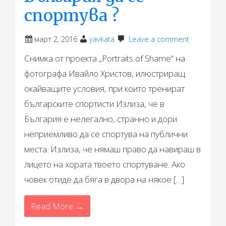
спортува ?
март 2, 2016
yavkata
Leave a comment
Снимка от проекта „Portraits of Shame“ на
фотографа Ивайло Христов, илюстриращ
окайващите условия, при които тренират
българските спортисти Излиза, че в
България е нелегално, странно и дори
неприемливо да се спортува на публични
места. Излиза, че нямаш право да навираш в
лицето на хората твоето спортуване. Ако
човек отиде да бяга в двора на някое […]
Read More →