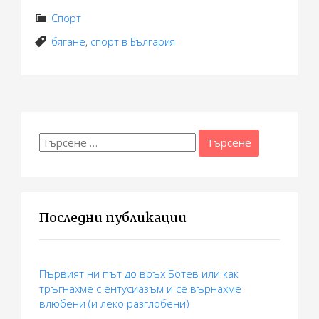
Спорт
бягане
,
спорт в България
Търсене
за:
Последни публикации
Първият ни път до връх Ботев или как
тръгнахме с ентусиазъм и се върнахме
влюбени (и леко разглобени)