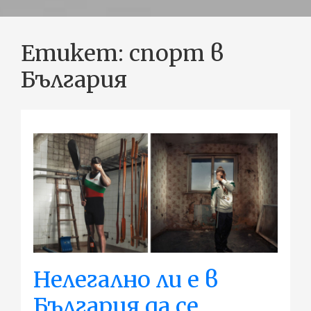
Етикет:
спорт в
България
Нелегално ли е в
България да се