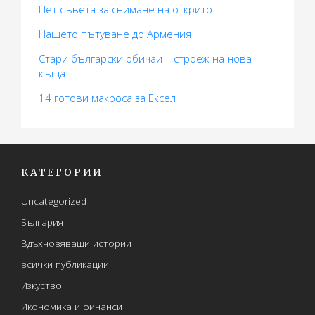
Пет съвета за снимане на открито
Нашето пътуване до Армения
Стари български обичаи – строеж на нова
къща
14 готови макросa за Ексел
КАТЕГОРИИ
Uncategorized
България
Вдъхновяващи истории
всички публикации
Изкуство
Икономика и финанси