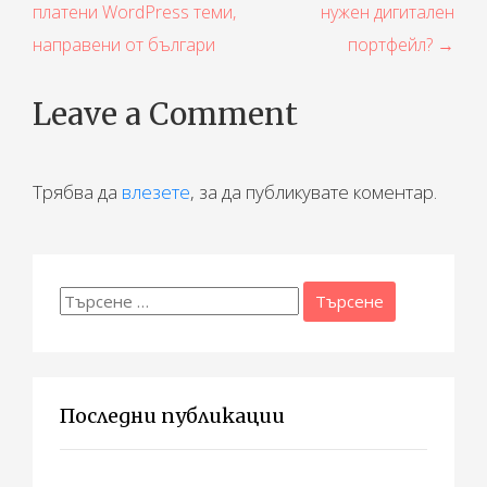
платени WordPress теми,
нужен дигитален
а
направени от българи
портфейл? →
в
и
Leave a Comment
г
а
Трябва да
влезете
, за да публикувате коментар.
ц
и
Търсене
я
за:
Последни публикации