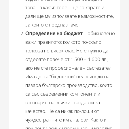
това на какъв терен ще го карате и
дали ще му използвате възможностите,
за които е предназначен.
Определяне на бюджет
– обикновено
важи правилото: колкото по-скъпо,
толкова по-висок клас. Не е нужно да
отделяте повече от 1.500 – 1.600 лв.,
ако не сте професионален състезател.
Има доста “бюджетни“ велосипеди на
пазара българско производство, които
са със съвременни компоненти и
отговарят на всички стандарти за
качество. Не са никак по-лоши от
чуждестранните им аналози. Както и
при почти всички промишлени изделия,