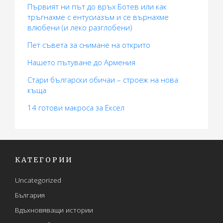
Първият ни път до връх Ботев или как
тръгнахме с ентусиазъм и се върнахме
влюбени (и леко разглобени)
Пет съвета за снимане на открито
Нашето пътуване до Армения
Стари български обичаи – строеж на нова
къща
14 готови макросa за Ексел
КАТЕГОРИИ
Uncategorized
България
Вдъхновяващи истории