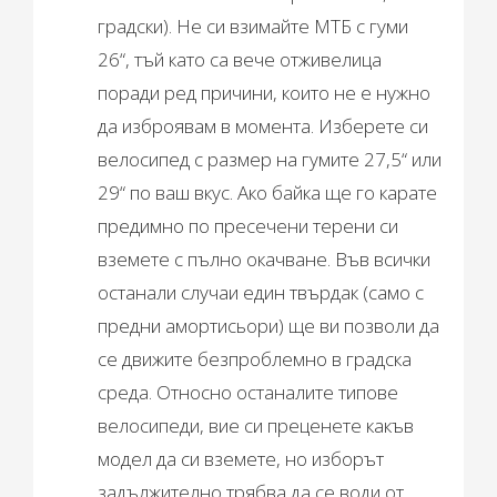
градски). Не си взимайте МТБ с гуми
26“, тъй като са вече отживелица
поради ред причини, които не е нужно
да изброявам в момента. Изберете си
велосипед с размер на гумите 27,5“ или
29“ по ваш вкус. Ако байка ще го карате
предимно по пресечени терени си
вземете с пълно окачване. Във всички
останали случаи един твърдак (само с
предни амортисьори) ще ви позволи да
се движите безпроблемно в градска
среда. Относно останалите типове
велосипеди, вие си преценете какъв
модел да си вземете, но изборът
задължително трябва да се води от