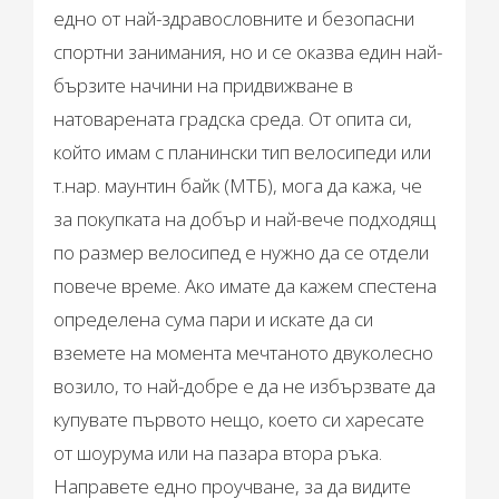
едно от най-здравословните и безопасни
спортни занимания, но и се оказва един най-
бързите начини на придвижване в
натоварената градска среда. От опита си,
който имам с планински тип велосипеди или
т.нар. маунтин байк (МТБ), мога да кажа, че
за покупката на добър и най-вече подходящ
по размер велосипед е нужно да се отдели
повече време. Ако имате да кажем спестена
определена сума пари и искате да си
вземете на момента мечтаното двуколесно
возило, то най-добре е да не избързвате да
купувате първото нещо, което си харесате
от шоурума или на пазара втора ръка.
Направете едно проучване, за да видите