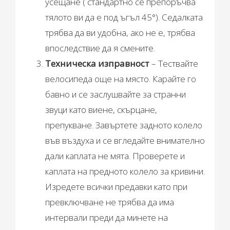
усещане ( стандартно се препоръчва
тялото ви да е под ъгъл 45°). Седалката
трябва да ви удобна, ако не е, трябва
впоследствие да я смените.
Техническа изправност
– Тествайте
велосипеда още на място. Карайте го
бавно и се заслушвайте за странни
звуци като виене, скърцане,
препукване. Завъртете задното колело
във въздуха и се вгледайте внимателно
дали каплата не мята. Проверете и
каплата на предното колело за кривини.
Изредете всички предавки като при
превключване не трябва да има
интервали преди да минете на