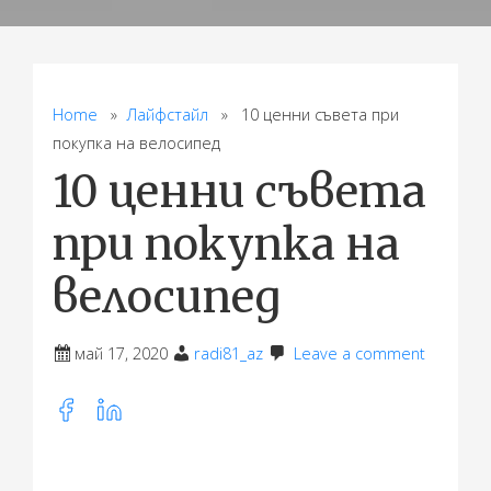
Home
»
Лайфстайл
» 10 ценни съвета при
покупка на велосипед
10 ценни съвета
при покупка на
велосипед
май 17, 2020
radi81_az
Leave a comment
Share
this
post