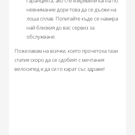
гаранцията, ако сте изкривили капла по
невнимание дори това да се дължи на
лоша сплав. Попитайте къде се намира
най-близкия до вас сервиз за
обслужване.
Пожелавам на всички, които прочетоха тази
статия скоро да се сдобият с мечтания
велосипед и да си го карат със здраве!