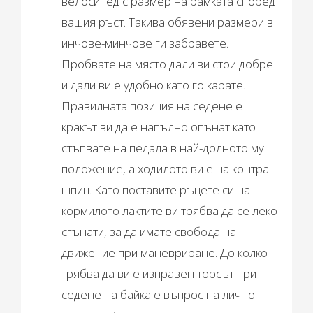
велосипед с размер на рамката според
вашия ръст. Такива обявени размери в
инчове-минчове ги забравете.
Пробвате на място дали ви стои добре
и дали ви е удобно като го карате.
Правилната позиция на седене е
кракът ви да е напълно опънат като
стъпвате на педала в най-долното му
положение, а ходилото ви е на контра
шпиц. Като поставите ръцете си на
кормилото лактите ви трябва да се леко
сгънати, за да имате свобода на
движение при маневриране. До колко
трябва да ви е изправен торсът при
седене на байка е въпрос на лично