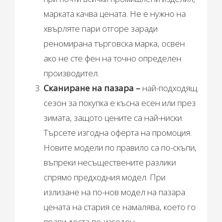
марката качва цената. Не е нужно на
хвърляте пари отгоре заради
реномирана търговска марка, освен
ако не сте фен на точно определен
производител.
Сканиране на пазара –
най-подходящ
сезон за покупка е късна есен или през
зимата, защото цените са най-ниски.
Търсете изгодна оферта на промоция.
Новите модели по правило са по-скъпи,
въпреки несъществените разлики
спрямо предходния модел. При
излизане на по-нов модел на пазара
цената на стария се намалява, което го
прави доста по-изгоден.