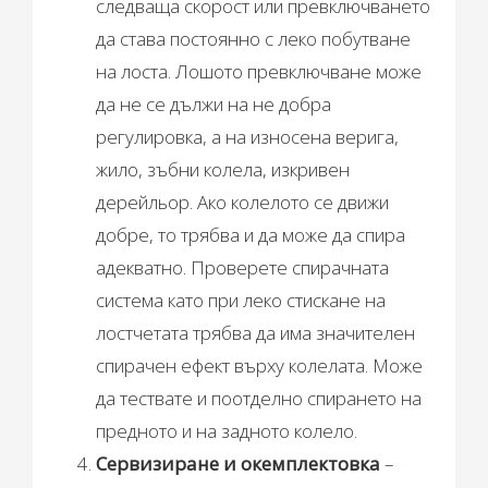
следваща скорост или превключването
да става постоянно с леко побутване
на лоста. Лошото превключване може
да не се дължи на не добра
регулировка, а на износена верига,
жило, зъбни колела, изкривен
дерейльор. Ако колелото се движи
добре, то трябва и да може да спира
адекватно. Проверете спирачната
система като при леко стискане на
лостчетата трябва да има значителен
спирачен ефект върху колелата. Може
да тествате и поотделно спирането на
предното и на задното колело.
Сервизиране и окемплектовка
–