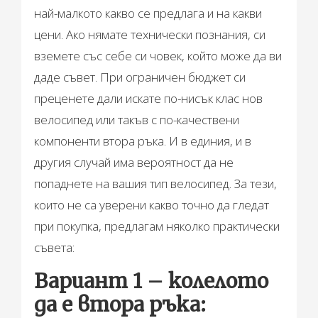
най-малкото какво се предлага и на какви
цени. Ако нямате технически познания, си
вземете със себе си човек, който може да ви
даде съвет. При ограничен бюджет си
преценете дали искате по-нисък клас нов
велосипед или такъв с по-качествени
компоненти втора ръка. И в единия, и в
другия случай има вероятност да не
попаднете на вашия тип велосипед. За тези,
които не са уверени какво точно да гледат
при покупка, предлагам няколко практически
съвета:
Вариант 1 – колелото
да е втора ръка: