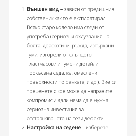
Външен вид –
зависи от предишния
собственик как го е експлоатирал.
Всяко старо колело има следи от
употреба (сериозни охлузвания на
боята, драскотини, ръжда, изтъркани
гуми, изгорели от слънцето
пластмасови и гумени детайли,
прокъсана седалка, омаслени
повърхности по рамката, и др.). Вие си
преценете с кое може да направите
компромис и дали няма да е нужна
сериозна инвестиция за
отстраняването на тези дефекти.
Настройка на седене
– изберете