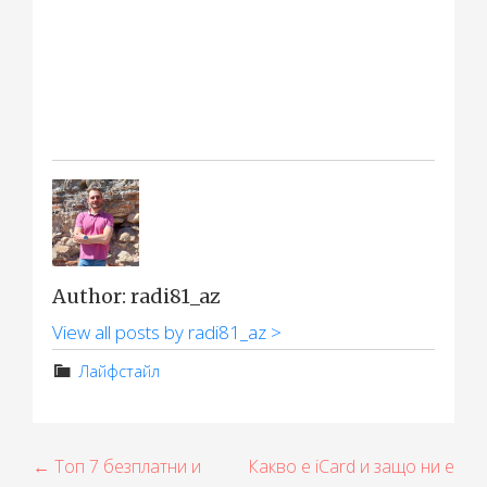
Author: radi81_az
View all posts by radi81_az >
Лайфстайл
Н
← Топ 7 безплатни и
Какво е iCard и защо ни е