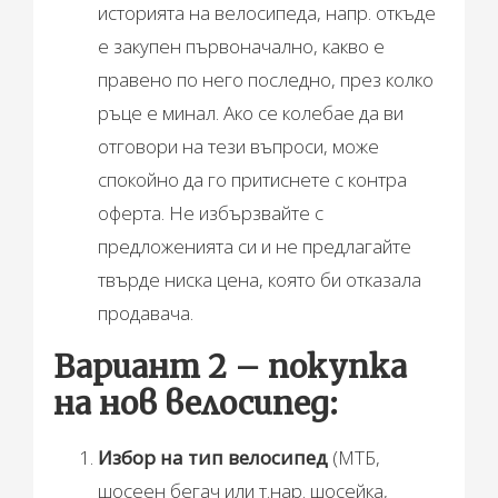
историята на велосипеда, напр. откъде
е закупен първоначално, какво е
правено по него последно, през колко
ръце е минал. Ако се колебае да ви
отговори на тези въпроси, може
спокойно да го притиснете с контра
оферта. Не избързвайте с
предложенията си и не предлагайте
твърде ниска цена, която би отказала
продавача.
Вариант 2 – покупка
на нов велосипед:
Избор на тип велосипед
(МТБ,
шосеен бегач или т.нар. шосейка,