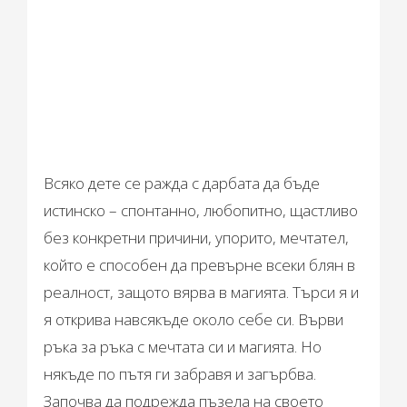
Всяко дете се ражда с дарбата да бъде
истинско – спонтанно, любопитно, щастливо
без конкретни причини, упорито, мечтател,
който е способен да превърне всеки блян в
реалност, защото вярва в магията. Търси я и
я открива навсякъде около себе си. Върви
ръка за ръка с мечтата си и магията. Но
някъде по пътя ги забравя и загърбва.
Започва да подрежда пъзела на своето