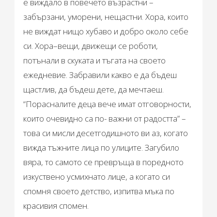
е виждало в повечето възрастни –
забързани, уморени, нещастни. Хора, които
не виждат нищо хубаво и добро около себе
си. Хора–вещи, движещи се роботи,
потънали в скуката и тъгата на своето
ежедневие. Забравили какво е да бъдеш
щастлив, да бъдеш дете, да мечтаеш.
“Порасналите деца вече имат отговорности,
които очевидно са по- важни от радостта” –
това си мисли десетгодишното ви аз, когато
вижда тъжните лица по улиците. Загубило
вяра, то самото се превръща в поредното
изкуствено усмихнато лице, а когато си
спомня своето детство, изпитва мъка по
красивия спомен.