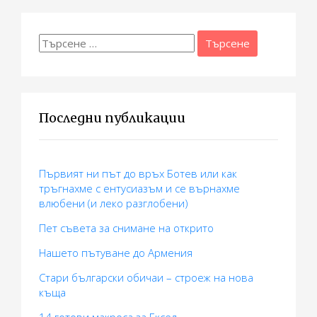
и
я
Търсене
за:
Последни публикации
Първият ни път до връх Ботев или как
тръгнахме с ентусиазъм и се върнахме
влюбени (и леко разглобени)
Пет съвета за снимане на открито
Нашето пътуване до Армения
Стари български обичаи – строеж на нова
къща
14 готови макросa за Ексел