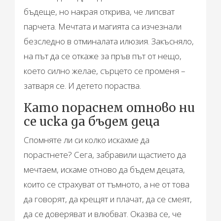
бъдеще, но накрая открива, че липсват
парчета. Мечтата и магията са изчезнали
безследно в отминалата илюзия. Закъсняло,
на път да се откаже за пръв път от нещо,
което силно желае, сърцето се променя –
затваря се. И детето пораства.
Като пораснем отново ни
се иска да бъдем деца
Спомняте ли си колко искахме да
порастнете? Сега, забравили щастието да
мечтаем, искаме отново да бъдем децата,
които се страхуват от тъмното, а не от това
да говорят, да крещят и плачат, да се смеят,
да се доверяват и влюбват. Оказва се, че