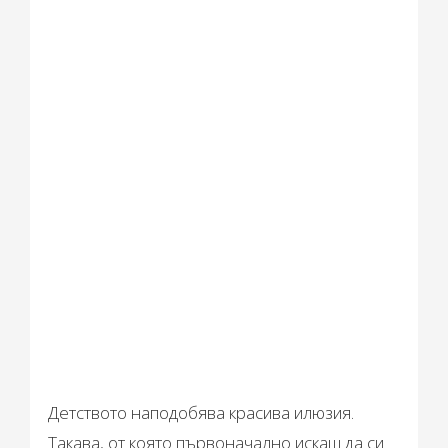
Детството наподобява красива илюзия.
Такава, от която първоначално искаш да си