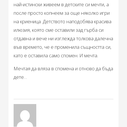
най-истински живеем в детските си мечти, а
после просто копнеем за още няколко игри
на криеница. Детството наподобява красива
илюзия, която сме оставили зад гърба си
отдавна и вече ни изглежда толкова далечна
във времето, че е променила същността си,
като е оставила само спомен. И мечта.
Мечтая да вляза в спомена и отново да бъда
дете…