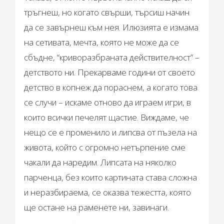
тръгнеш, но когато свърши, търсиш начин
да се завърнеш към нея. Илюзията е измама
на сетивата, мечта, която не може да се
сбъдне, “криворазбраната действителност” –
детството ни. Прекарваме години от своето
детство в копнеж да пораснем, а когато това
се случи – искаме отново да играем игри, в
които всички печелят щастие. Виждаме, че
нещо се е променило и липсва от пъзела на
живота, който с огромно нетърпение сме
чакали да наредим. Липсата на няколко
парченца, без които картината става сложна
и неразбираема, се оказва тежестта, която
ще остане на раменете ни, завинаги.