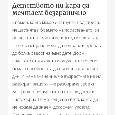
Детството ни кара да
мечтаем безгранично
Спомен, който макар и затрупан под стреса,
нещастията и бремето на порастването, си
остава такъв – чист и истински, непокътнат,
защото нищо не може да помрачи искрената
до болка радост на едно дете. Дори
падането от колелото и ожулените колене
нямат способността да съсипят слънчевите
дни. И няма значение, че възрастните не ни
разбират, защото ние разбираме себе си.
Безгрижно тичаме навън с кални дрехи и
чисти сърца. Няма нещо на света, което да
не искаме да знаем, докоснем, уловим.
Пеперуди, шапката на съседа, парчето торта