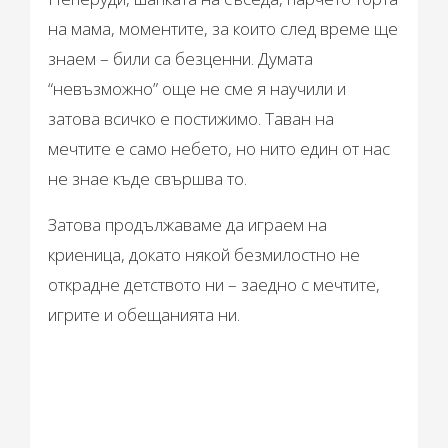
на мама, моментите, за които след време ще
знаем – били са безценни. Думата
“невъзможно” още не сме я научили и
затова всичко е постижимо. Таван на
мечтите е само небето, но нито един от нас
не знае къде свършва то.
Затова продължаваме да играем на
криеница, докато някой безмилостно не
открадне детството ни – заедно с мечтите,
игрите и обещанията ни.