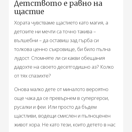
Детството е равно на
щастие
Хората чувстваме щастието като магия, а
детските ни мечти са точно такива –
вълшебни – да оставиш зад гърба си
толкова ценно съкровище, би било пълна
лудост. Спомняте ли си какви обещания
дадохте на своето десетгодишно аз? Колко
от тях спазихте?
Онова малко дете от миналото вероятно
още чака да се превърнем в супергерои,
русалки и феи. Или просто да бъдем
щастливи, водещи смислен и пълноценен
живот хора. Не като тези, които детето в нас