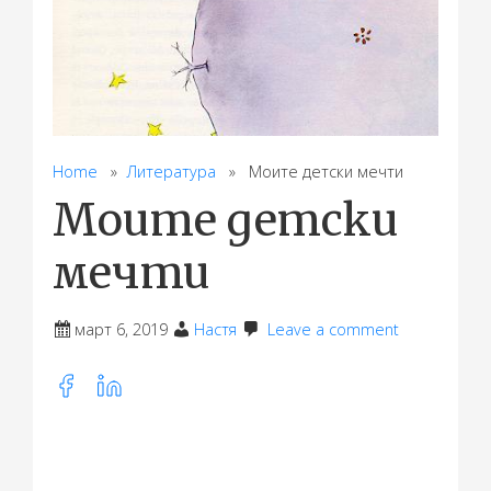
Home
»
Литература
» Моите детски мечти
Моите детски
мечти
март 6, 2019
Настя
Leave a comment
Share
this
post
on: