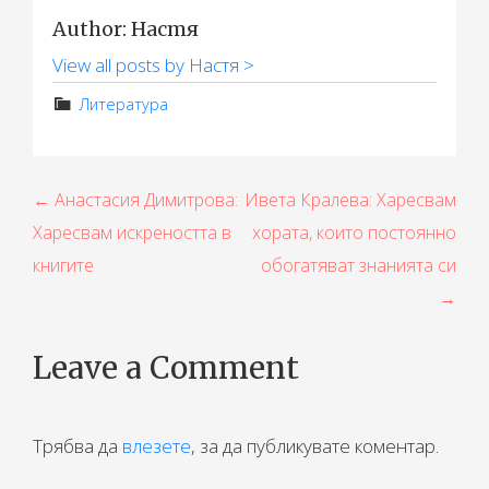
Author: Настя
View all posts by Настя >
Литература
Н
← Анастасия Димитрова:
Ивета Кралева: Харесвам
Харесвам искреността в
хората, които постоянно
а
книгите
обогатяват знанията си
в
→
и
г
Leave a Comment
а
ц
Трябва да
влезете
, за да публикувате коментар.