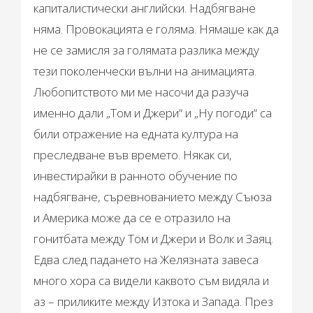
капиталистически английски. Надбягване
няма. Провокацията е голяма. Нямаше как да
не се замисля за голямата разлика между
тези поколенчески вълни на анимацията.
Любопитството ми ме насочи да разуча
именно дали „Том и Джери“ и „Ну погоди“ са
били отражение на едната култура на
преследване във времето. Някак си,
инвестирайки в ранното обучение по
надбягване, съревнованието между Съюза
и Америка може да се е отразило на
гонитбата между Том и Джери и Волк и Заяц.
Едва след падането на Желязната завеса
много хора са видели каквото съм видяла и
аз – приликите между Изтока и Запада. През