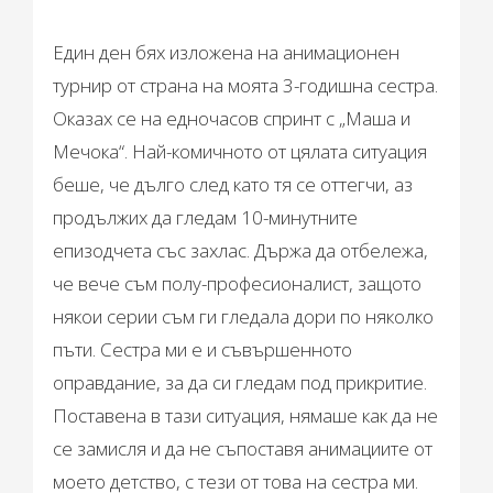
Един ден бях изложена на анимационен
турнир от страна на моята 3-годишна сестра.
Оказах се на едночасов спринт с „Маша и
Мечока“. Най-комичното от цялата ситуация
беше, че дълго след като тя се оттегчи, аз
продължих да гледам 10-минутните
епизодчета със захлас. Държа да отбележа,
че вече съм полу-професионалист, защото
някои серии съм ги гледала дори по няколко
пъти. Сестра ми е и съвършенното
оправдание, за да си гледам под прикритие.
Поставена в тази ситуация, нямаше как да не
се замисля и да не съпоставя анимациите от
моето детство, с тези от това на сестра ми.