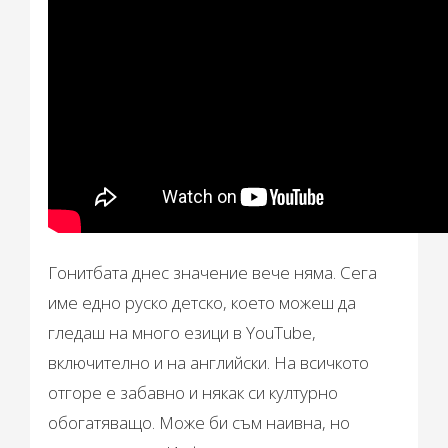
Гонитбата днес значение вече няма. Сега
име едно руско детско, което можеш да
гледаш на много езици в YouTube,
включително и на английски. На всичкото
отгоре е забавно и някак си културно
обогатяващо. Може би съм наивна, но