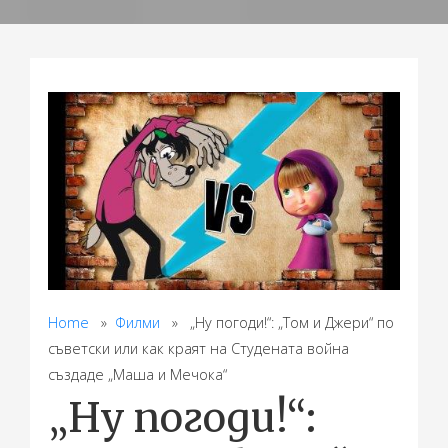
Home
»
Филми
» „Ну погоди!“: „Том и Джери“ по
съветски или как краят на Студената война
създаде „Маша и Мечока“
„Ну погоди!“: