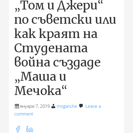
„Том и Джери“
по съветски или
как краят на
Студената
война създаде
„Маша и
Мечока“
януари 7, 2019
moganche
Leave a
comment
Share