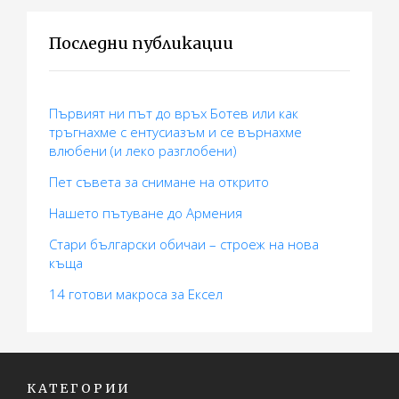
Последни публикации
Първият ни път до връх Ботев или как
тръгнахме с ентусиазъм и се върнахме
влюбени (и леко разглобени)
Пет съвета за снимане на открито
Нашето пътуване до Армения
Стари български обичаи – строеж на нова
къща
14 готови макросa за Ексел
КАТЕГОРИИ