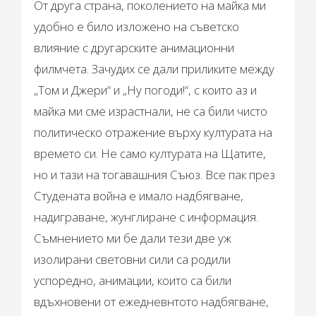
От друга страна, поколението на майка ми
удобно е било изложено на съветско
влияние с другарските анимационни
филмчета. Зачудих се дали приликите между
„Том и Джери“ и „Ну погоди!“, с които аз и
майка ми сме израстнали, не са били чисто
политическо отражение върху културата на
времето си. Не само културата на Щатите,
но и тази на тогавашния Съюз. Все пак през
Студената война е имало надбягване,
надиграване, жунглиране с информация.
Съмнението ми бе дали тези две уж
изолирани световни сили са родили
успоредно, анимации, които са били
вдъхновени от ежедневнтото надбягване,