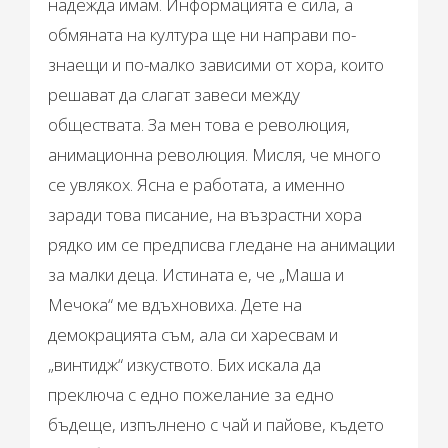
надежда имам. Информацията е сила, а
обмяната на култура ще ни направи по-
знаещи и по-малко зависими от хора, които
решават да слагат завеси между
обществата. За мен това е революция,
анимационна революция. Мисля, че много
се увлякох. Ясна е работата, а именно
заради това писание, на възрастни хора
рядко им се предписва гледане на анимации
за малки деца. Истината е, че „Маша и
Мечока“ ме вдъхновиха. Дете на
демокрацията съм, ала си харесвам и
„винтидж“ изкуството. Бих искала да
преключа с едно пожелание за едно
бъдеще, изпълнено с чай и пайове, където