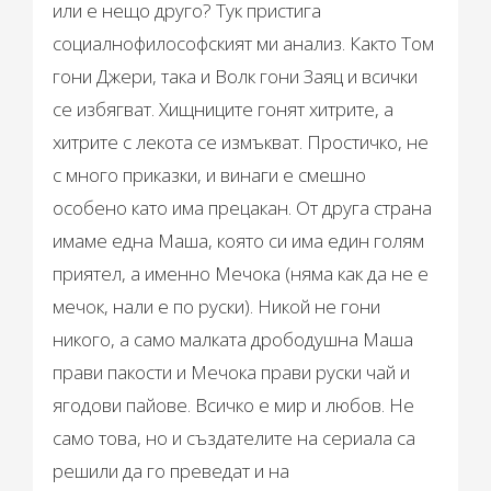
или е нещо друго? Тук пристига
социалнофилософският ми анализ. Както Том
гони Джери, така и Волк гони Заяц и всички
се избягват. Хищниците гонят хитрите, а
хитрите с лекота се измъкват. Простичко, не
с много приказки, и винаги е смешно
особено като има прецакан. От друга страна
имаме една Маша, която си има един голям
приятел, а именно Мечока (няма как да не е
мечок, нали е по руски). Никой не гони
никого, а само малката дрободушна Маша
прави пакости и Мечока прави руски чай и
ягодови пайове. Всичко е мир и любов. Не
само това, но и създателите на сериала са
решили да го преведат и на