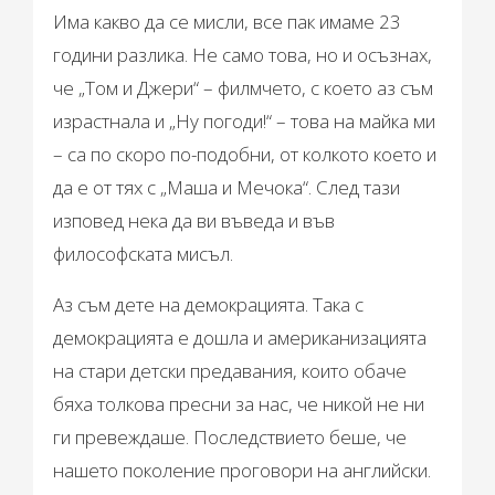
Има какво да се мисли, все пак имаме 23
години разлика. Не само това, но и осъзнах,
че „Том и Джери“ – филмчето, с което аз съм
израстнала и „Ну погоди!“ – това на майка ми
– са по скоро по-подобни, от колкото което и
да е от тях с „Маша и Мечока“. След тази
изповед нека да ви въведа и във
философската мисъл.
Аз съм дете на демокрацията. Така с
демокрацията е дошла и американизацията
на стари детски предавания, които обаче
бяха толкова пресни за нас, че никой не ни
ги превеждаше. Последствието беше, че
нашето поколение проговори на английски.