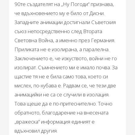
90те създателят на „Ну Погоди“ признава,
че вдъхновението му е било от Дисни.
Западните анимации достигнали Съветския
съюз непосредственно след Втората
Световна Война, а именно през Германия.
Приликата не е изолирана, а паралелна.
Заключението е, че изкуството, войни не го
изолират. Съмнението ми е имало почва. За
щастие тя не е била само това, което си
мислех, по-хубава е. Радвам се, че тези две
анимацийки не са се случили в изолация.
Това щеше да е по-притеснително. Точно
обратното, благодарение на внесената
„вражеска“ информация единият е
вдъхновил другия.