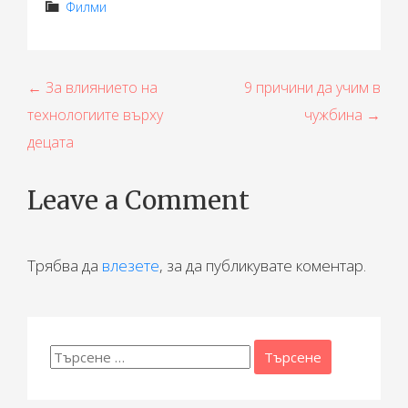
Филми
Н
← За влиянието на
9 причини да учим в
технологиите върху
чужбина →
а
децата
в
и
Leave a Comment
г
а
Трябва да
влезете
, за да публикувате коментар.
ц
и
Търсене
я
за: