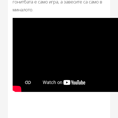
гонитбата е само игра, а завесите са само в
миналото.