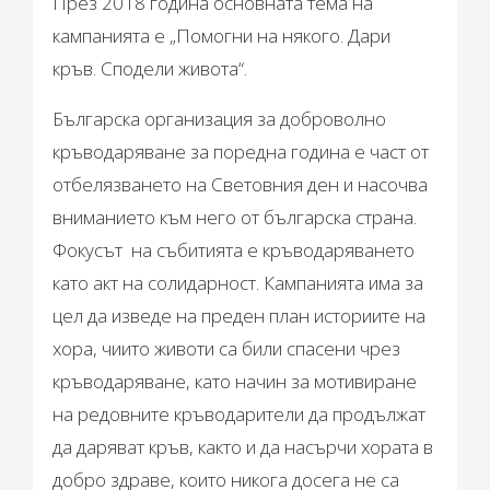
През 2018 година основната тема на
кампанията е „Помогни на някого. Дари
кръв. Сподели живота“.
Българска организация за доброволно
кръводаряване за поредна година e част от
отбелязването на Световния ден и насочва
вниманието към него от българска страна.
Фокусът на събитията е кръводаряването
като акт на солидарност. Кампанията има за
цел да изведе на преден план историите на
хора, чиито животи са били спасени чрез
кръводаряване, като начин за мотивиране
на редовните кръводарители да продължат
да даряват кръв, както и да насърчи хората в
добро здраве, които никога досега не са