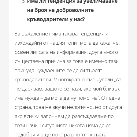
Има ли тенденция за увеличаване
на броя на доброволните
кръводарители у нас?
За съжаление няма такава тенденция и
изхождайки от нашият опит мога да кажа, че,
освен липсата на информация, друга много
съществена причина за това е именно тази
принуда нуждаещите се да си търсят
кръводарители. Многократно сме чували „Аз
не дарявам, защото се пазя, ако мой близък
има нужда – да мога да му помогна“. От една
страна, това не звучи нелогично, но от друга
ако всички започнем да разсъждаваме по
този начин ситуацията никога няма да се
подобри и още по-страшното – кръвта