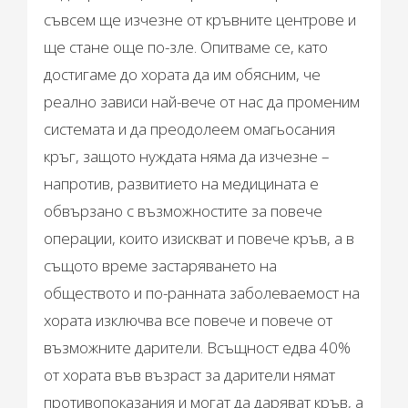
съвсем ще изчезне от кръвните центрове и
ще стане още по-зле. Опитваме се, като
достигаме до хората да им обясним, че
реално зависи най-вече от нас да променим
системата и да преодолеем омагьосания
кръг, защото нуждата няма да изчезне –
напротив, развитието на медицината е
обвързано с възможностите за повече
операции, които изискват и повече кръв, а в
същото време застаряването на
обществото и по-ранната заболеваемост на
хората изключва все повече и повече от
възможните дарители. Всъщност едва 40%
от хората във възраст за дарители нямат
противопоказания и могат да даряват кръв, а