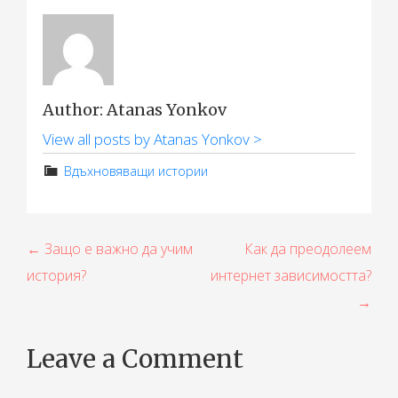
Author: Atanas Yonkov
View all posts by Atanas Yonkov >
Вдъхновяващи истории
Н
← Защо е важно да учим
Как да преодолеем
история?
интернет зависимостта?
а
→
в
и
Leave a Comment
г