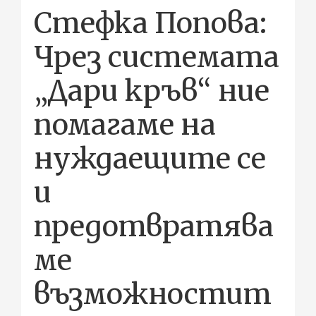
Стефка Попова:
Чрез системата
„Дари кръв“ ние
помагаме на
нуждаещите се
и
предотвратява
ме
възможностит