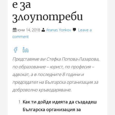
е за
злоупотреби
юни 14, 2018
Atanas Yonkov
Leave a
comment
Share
this
Представяме ви Стефка Попова-Лазарова,
post
по образование – юрист, по професия –
on:
адвокат, а в последните 8 години и
председател на Българска организация за
доброволно кръводаряване.
Как ти дойде идеята да създадеш
Българска организация за