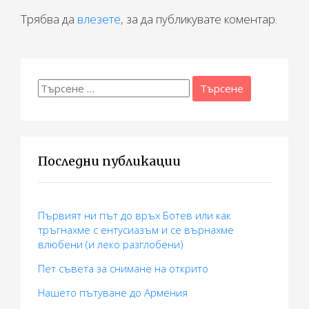
а
Трябва да
влезете
, за да публикувате коментар.
ц
и
Търсене
я
за:
Последни публикации
Първият ни път до връх Ботев или как
тръгнахме с ентусиазъм и се върнахме
влюбени (и леко разглобени)
Пет съвета за снимане на открито
Нашето пътуване до Армения