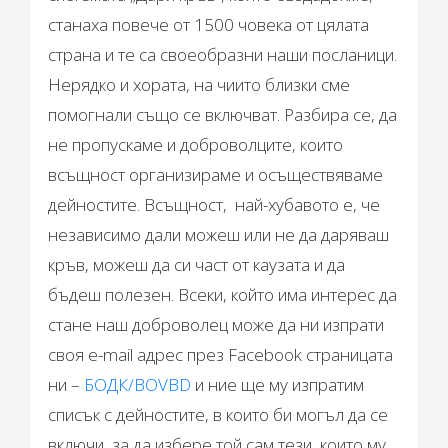
станаха повече от 1500 човека от цялата
страна и те са своеобразни наши посланици.
Нерядко и хората, на чиито близки сме
помогнали също се включват. Разбира се, да
не пропускаме и доброволците, които
всъщност организираме и осъществяваме
дейностите. Всъщност, най-хубавото е, че
независимо дали можеш или не да даряваш
кръв, можеш да си част от каузата и да
бъдеш полезен. Всеки, който има интерес да
стане наш доброволец може да ни изпрати
своя e-mail адрес през Facebook страницата
ни –
БОДК/BOVBD
и ние ще му изпратим
списък с дейностите, в които би могъл да се
включи, за да избере той сам тези, които му