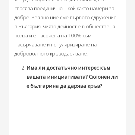
спасява поединично – кой както намери за
добре. Реално ние сме първото сдружение
в България, чиято дейност е в обществена
полза и е насочена на 100% към
насърчаване и популяризиране на
доброволното кръводаряване.
Има ли достатъчно интерес към
вашата инициативата? Склонен ли
е българина да дарява кръв?