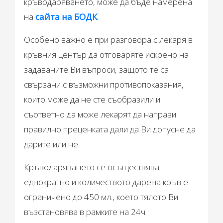
кръводаряването, може да бъде намерена
на
сайта на БОДК
.
Особено важно е при разговора с лекаря в
кръвния център да отговаряте искрено на
задаваните Ви въпроси, защото те са
свързани с възможни противопоказания,
които може да не сте съобразили и
съответно да може лекарят да направи
правилно преценката дали да Ви допусне да
дарите или не.
Кръводаряването се осъществява
еднократно и количеството дарена кръв е
ограничено до 450 мл., което тялото Ви
възстановява в рамките на 24ч.