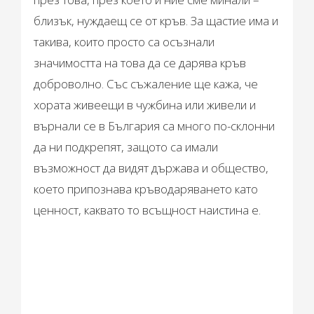
близък, нуждаещ се от кръв. За щастие има и
такива, които просто са осъзнали
значимостта на това да се дарява кръв
доброволно. Със съжаление ще кажа, че
хората живеещи в чужбина или живели и
върнали се в България са много по-склонни
да ни подкрепят, защото са имали
възможност да видят държава и общество,
което припознава кръводаряването като
ценност, каквато то всъщност наистина е.