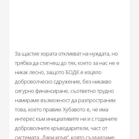
За щастие хората откликват на нуждата, но
трябва да стигнеш до тях, което за нас не е
никак лесно, защото БОДК е изцяло
доброволческо сдружение, без никакво
сигурно финансиране, съответно трудно
намираме възможност да разпространим
това, което правим. Хубавото е, че има
интерес към инициативите ни и с годините
доброволните кръводарители, част от
системата „Дари кръв“, която създадохме,