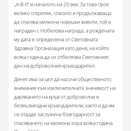
„А-В-0“ в началото на 20 век. За това свое
велико откритие, спасило и продължаващо
да спасява милиони човешки животи, той е
награден с Нобелова награда, а рождената
му дата е определена от Световната
Здравна Организация като деня, на който
всяка година да се отбелязва Световният
ден на доброволния кръводарител.
Денят има за цел да насочи общественото
внимание към изключителната значимост на
даряването на кръв от доброволни и
безвъзмездни кръводарители, както и да им
се отдаде заслужена благодарност за
спасяването на милиони хора всяка година.