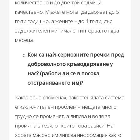
количествено и до две-три седмици
качествено. Мъжете могат да даряват до 5
пъти годишно, а жените – до 4 пъти, със
задължителен минимален интервал от два
месеца.
Кои са най-сериозните пречки пред
доброволното кръводаряване у
нас? (работи ли се в посока
отстраняването им)?
Както вече споменах, закостенялата система
е изключителен проблем – нещата много
трудно се променят, а липсва и воля за
промяна в тези, от които това зависи. На
хората масово им липсва информация както