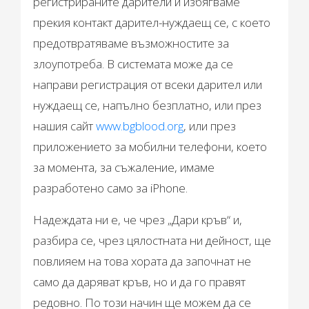
регистрираните дарители и избягваме
прекия контакт дарител-нуждаещ се, с което
предотвратяваме възможностите за
злоупотреба. В системата може да се
направи регистрация от всеки дарител или
нуждаещ се, напълно безплатно, или през
нашия сайт
www.bgblood.org
, или през
приложението за мобилни телефони, което
за момента, за съжаление, имаме
разработено само за iPhone.
Надеждата ни е, че чрез „Дари кръв“ и,
разбира се, чрез цялостната ни дейност, ще
повлияем на това хората да започнат не
само да даряват кръв, но и да го правят
редовно. По този начин ще можем да се