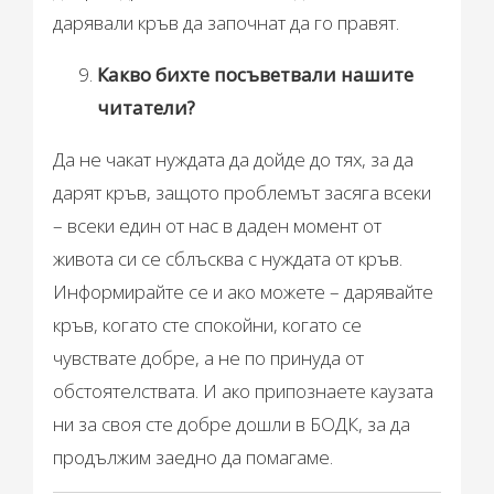
дарявали кръв да започнат да го правят. ​
Какво бихте посъветвали нашите
читатели?
Да не чакат нуждата да дойде до тях, за да
дарят кръв, защото проблемът засяга всеки
– всеки един от нас в даден момент от
живота си се сблъсква с нуждата от кръв.
Информирайте се и ако можете – дарявайте
кръв, когато сте спокойни, когато се
чувствате добре, а не по принуда от
обстоятелствата. И ако припознаете каузата
ни за своя сте добре дошли в БОДК, за да
продължим заедно да помагаме.