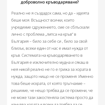
доброволно кръводаряване?
Реално не я създадох сама, но да – идеята
беше моя. Всъщност всички, които
учредихме сдружението, сме се сблъскали
лично с проблема „липса на кръв“ в
България – било за себе си , било за свой
близък, всеки един от нас е имал нужда от
кръв. Системата на кръводаряването в
България е изключително мудна и сякаш в
нея никой реално не го е грижа за хората в
нужда, защото нищо не се променя. Именно
това беше искрата, от която тръгнахме –
решихме, че нещо трябва да се промени, че
не може тази закостеняла система просто да
изнудва хората и всеки да трябва да се