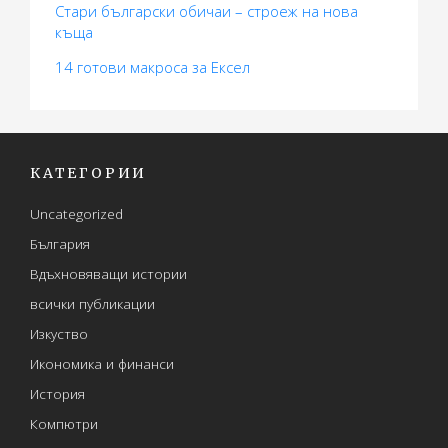
Стари български обичаи – строеж на нова
къща
14 готови макросa за Ексел
КАТЕГОРИИ
Uncategorized
България
Вдъхновяващи истории
всички публикации
Изкуство
Икономика и финанси
История
Компютри