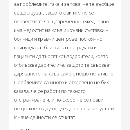
за проблемите, така и за това, че те въобще
съществуват, защото фактите не се
оповестяват. Същевременно, ежедневно
има недостиг на кръв и кръвни съставки –
болници и кръвни центрове постоянно
принуждават близки на пострадали и
пациенти да търсят кръводарители, което
отблъсква дарителите, защото те свързват
даряването на кръв само с нещо негативно.
Проблемите са много и откровено не бих
казала, че се работи по тяхното
отстраняване или по-скоро не се прави
нещо, което да доведе до реални резултати.
Иначе дейности се отчитат…