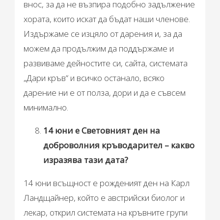
внос, за да не възпира подобно задължение
хората, които искат да бъдат наши членове.
Издържаме се изцяло от дарения и, за да
можем да продължим да поддържаме и
развиваме дейностите си, сайта, системата
„Дари кръв“ и всичко останало, всяко
дарение ни е от полза, дори и да е съвсем
минимално.
14 юни е Световният ден на
доброволния кръводарител – какво
изразява тази дата?
14 юни всъщност е рожденият ден на Карл
Ландщайнер, който е австрийски биолог и
лекар, открил системата на кръвните групи