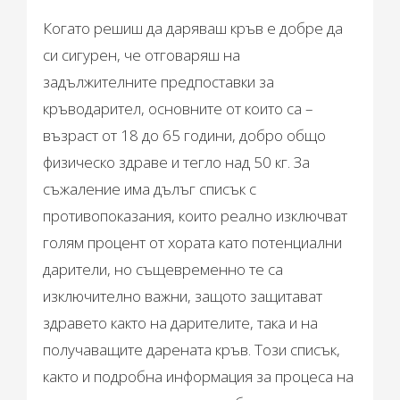
Когато решиш да даряваш кръв е добре да
си сигурен, че отговаряш на
задължителните предпоставки за
кръводарител, основните от които са –
възраст от 18 до 65 години, добро общо
физическо здраве и тегло над 50 кг. За
съжаление има дълъг списък с
противопоказания, които реално изключват
голям процент от хората като потенциални
дарители, но същевременно те са
изключително важни, защото защитават
здравето както на дарителите, така и на
получаващите дарената кръв. Този списък,
както и подробна информация за процеса на