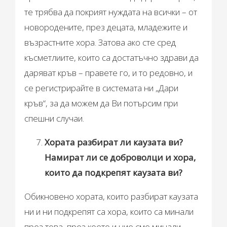
те трябва да покрият нуждата на всички – от
новородените, през децата, младежите и
възрастните хора. Затова ако сте сред
късметлиите, които са достатъчно здрави да
даряват кръв – правете го, и то редовно, и
се регистрирайте в системата ни „Дари
кръв“, за да можем да Ви потърсим при
спешни случаи.
Хората разбират ли каузата ви?
Намират ли се доброволци и хора,
които да подкрепят каузата ви?
Обикновено хората, които разбират каузата
ни и ни подкрепят са хора, които са минали
през това, през което и ние сме минали –