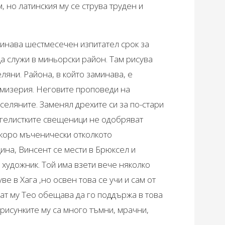
, но латинския му се струва труден и
инава шестмесечен изпитател срок за
а служи в миньорски район. Там рисува
ляни. Района, в който заминава, е
 мизерия. Неговите проповеди на
селяните. Заменял дрехите си за по-стари
ангелистките свещеници не одобряват
 скоро мъченически отколкото
ина, Винсент се мести в Брюксел и
художник. Той има взети вече няколко
е в Хага ,но освен това се учи и сам от
рат му Тео обещава да го поддържа в това
рисунките му са много тъмни, мрачни,