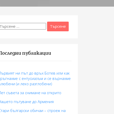
Търсене
а:
Последни публикации
Първият ни път до връх Ботев или как
тръгнахме с ентусиазъм и се върнахме
влюбени (и леко разглобени)
Пет съвета за снимане на открито
Нашето пътуване до Армения
Стари български обичаи – строеж на