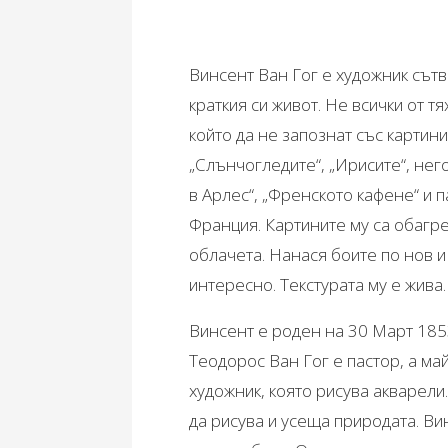
Винсент Ван Гог е художник сът
краткия си живот. Не всички от т
който да не запознат със картини
„Слънчогледите“, „Ирисите“, нег
в Арлес“, „Френското кафене“ и
Франция. Картините му са обагре
облачета. Нанася боите по нов 
интересно. Текстурата му е жива
Винсент е роден на 30 Март 185
Теодорос Ван Гог е пастор, а ма
художник, която рисува акварел
да рисува и усеща природата. Ви