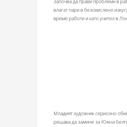
Започва да прави проблеми в раб
влагат пари в безсмислено изкус
време работи и като учител в Ло
Младият художник сериозно обми
решава да замине за Южна Белг