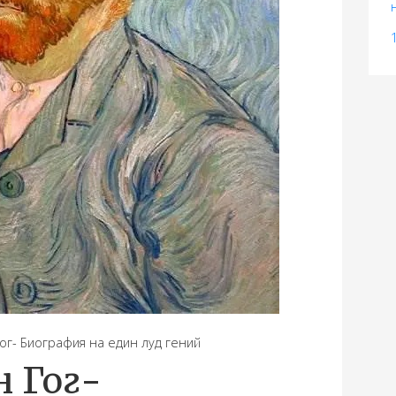
г- Биография на един луд гений
 Гог-