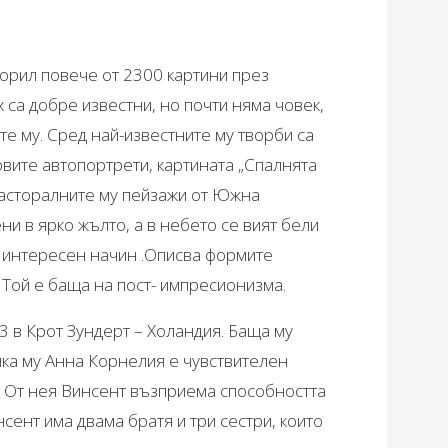
ворил повече от 2300 картини през
ях са добре известни, но почти няма човек,
те му. Сред най-известните му творби са
овите автопортрети, картината „Спалнята
 пасторалните му пейзажи от Южна
ни в ярко жълто, а в небето се вият бели
и интересен начин .Описва формите
. Той е баща на пост- импресионизма.
3 в Крот Зундерт – Холандия. Баща му
йка му Анна Корнелия е чувствителен
и. От нея Винсент възприема способността
нсент има двама братя и три сестри, които