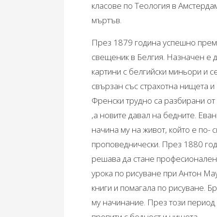
класове по Теология в Амстердам
мъртъв.
През 1879 година успешно прем
свещеник в Белгия. Назначен е д
картини с белгийски миньори и се
свързан със страхотна нищета и
Френски трудно са разбирани от 
,а новите давал на бедните. Ев
начина му на живот, който е по-
проповеднически. През 1880 год
решава да стане професионален 
урока по рисуване при Антон Маув
книги и помагала по рисуване. Б
му начинание. През този период 
пропити с бедност и нищета.