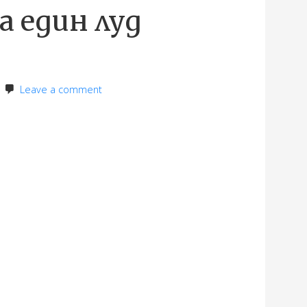
а един луд
a
Leave a comment