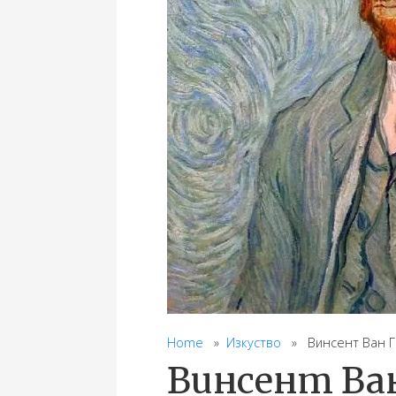
Home
»
Изкуство
» Винсент Ван Го
Винсент Ван