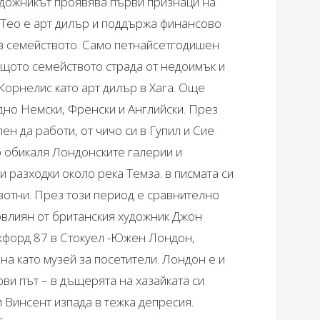
удожникът проявява първи признаци на
 Тео е арт дилър и поддържа финансово
а в семейството. Само петнайсетгодишен
ащото семейството страда от недоимък и
 Корнелис като арт дилър в Хага. Още
дно Немски, Френски и Английски. През
н да работи, от чичо си в Гупил и Сие
о обикаля Лондонските галерии и
и разходки около река Темза. в писмата си
ивотни. През този период е сравнително
овлиян от британския художник Джон
акфорд 87 в Стокуел -Южен Лондон,
ена като музей за посетители. Лондон е и
рви път – в дъщерята на хазайката си
и Винсент изпада в тежка депресия.