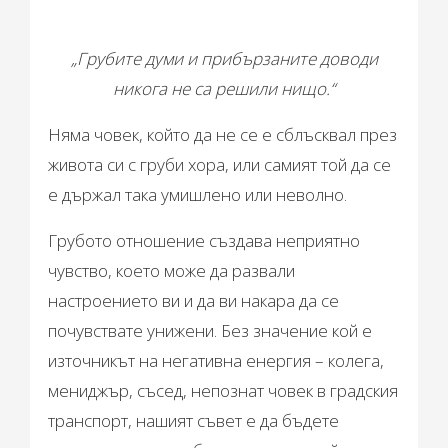
„Грубите думи и прибързаните доводи
никога не са решили нищо.“
Няма човек, който да не се е сблъсквал през
живота си с груби хора, или самият той да се
е държал така умишлено или неволно.
Грубото отношение създава неприятно
чувство, което може да развали
настроението ви и да ви накара да се
почувствате унижени. Без значение кой е
източникът на негативна енергия – колега,
мениджър, съсед, непознат човек в градския
транспорт, нашият съвет е да бъдете