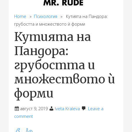
Home
»
Психология
» Кутията на Пандора:
грубостта и множеството ѝ форми
Кутията на
Пандора:
грубостта и
множеството ѝ
форми
август 9, 2019
Iveta Kraleva
Leave a
comment
Share