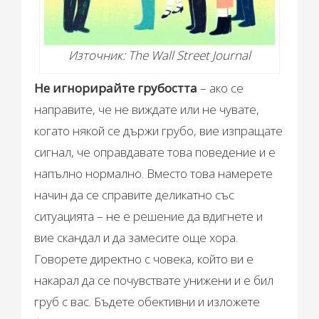
Източник: The Wall Street Journal
Не игнорирайте грубостта
– ако се
направите, че не виждате или не чувате,
когато някой се държи грубо, вие изпращате
сигнал, че оправдавате това поведение и е
напълно нормално. Вместо това намерете
начин да се справите деликатно със
ситуацията – не е решение да вдигнете и
вие скандал и да замесите още хора.
Говорете директно с човека, който ви е
накарал да се почувствате унижени и е бил
груб с вас. Бъдете обективни и изложете