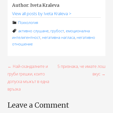
Author: Iveta Kraleva
View all posts by Iveta Kraleva >
Психология
активно слушане
,
грубост
,
емоционална
интелигентност
,
негативна нагласа
,
негативно
отношение
Н
← Най-скандалните и
5 признака, че имате лош
груби грешки, които
вкус →
а
допуска мъжът в една
в
връзка
и
г
Leave a Comment