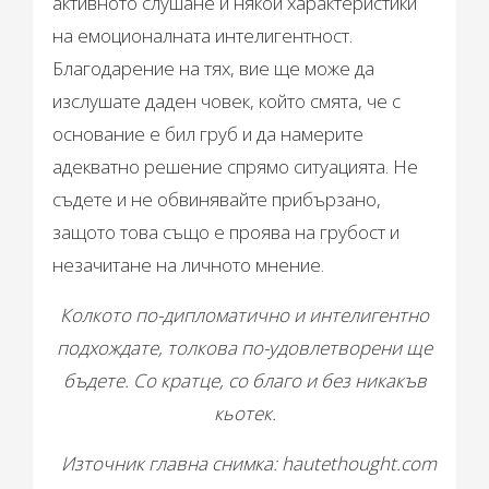
активното слушане и някои характеристики
на емоционалната интелигентност.
Благодарение на тях, вие ще може да
изслушате даден човек, който смята, че с
основание е бил груб и да намерите
адекватно решение спрямо ситуацията. Не
съдете и не обвинявайте прибързано,
защото това също е проява на грубост и
незачитане на личното мнение.
Колкото по-дипломатично и интелигентно
подхождате, толкова по-удовлетворени ще
бъдете. Со кратце, со благо и без никакъв
кьотек.
Източник главна снимка: hautethought.com