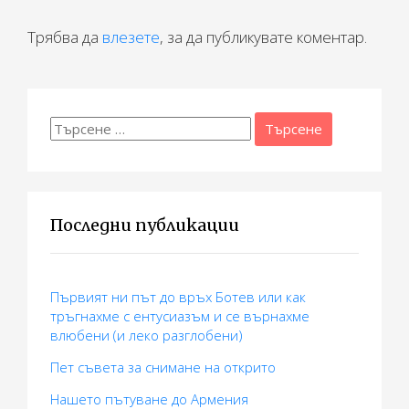
а
ц
Трябва да
влезете
, за да публикувате коментар.
и
я
Търсене
за:
Последни публикации
Първият ни път до връх Ботев или как
тръгнахме с ентусиазъм и се върнахме
влюбени (и леко разглобени)
Пет съвета за снимане на открито
Нашето пътуване до Армения