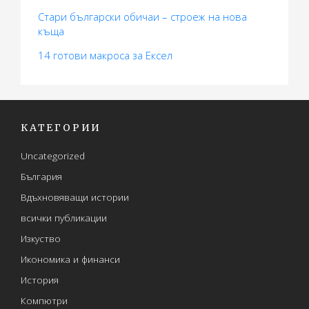
Стари български обичаи – строеж на нова
къща
14 готови макросa за Ексел
КАТЕГОРИИ
Uncategorized
България
Вдъхновяващи истории
всички публикации
Изкуство
Икономика и финанси
История
Компютри