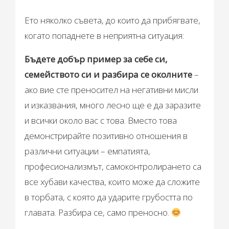
Ето няколко съвета, до които да прибягвате,
когато попаднете в неприятна ситуация:
Бъдете добър пример за себе си,
семейството си и разбира се околните
–
ако вие сте преносител на негативни мисли
и изказвания, много лесно ще е да заразите
и всички около вас с това. Вместо това
демонстрирайте позитивно отношения в
различни ситуации – емпатията,
професионализмът, самоконтролирането са
все хубави качества, които може да сложите
в торбата, с която да ударите грубостта по
главата. Разбира се, само преносно.