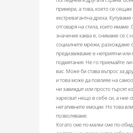
примери, а това, което се сещам
екстревагантна дреха. Купуваме с
отговаря на стила, които имаме.
значение каква е, снимаме се с н
социалните мрежи, разхождаме се
предизвикваме е неприятни или 
подмятания. Не го приемайте ли
вас. Може би става въпрос за др
и това може да повлияе на самоо
ни завиждат или просто търсят ко
харесват нещо в себе си, а ние 
негативните емоции. Но това вли
позволяваме.
Когато сме по-малки сме по-оби