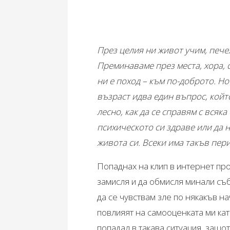
През целия ни живот учим, пече
Преминаваме през места, хора,
ни е поход – към по-доброто. Но
възраст идва един въпрос, който
лесно, как да се справям с всяк
психическото си здраве или да 
живота си. Всеки има такъв пер
Попаднах на клип в интернет про
замисля и да обмисля минали съб
да се чувствам зле по някакъв на
повлияят на самооценката ми кат
попадал в такава ситуация, защо