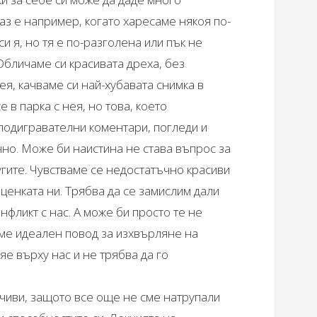
 аз е например, когато харесаме някоя по-
и я, но тя е по-разголена или пък не
 Обличаме си красивата дреха, без
ея, качваме си най-хубавата снимка в
 в парка с нея, но това, което
подигравателни коментари, погледи и
чно. Може би наистина не става въпрос за
угите. Чувстваме се недостатъчно красиви
ценката ни. Трябва да се замислим дали
нфликт с нас. А може би просто те не
сме идеален повод за изхвърляне на
яе върху нас и не трябва да го
дчиви, защото все още не сме натрупали