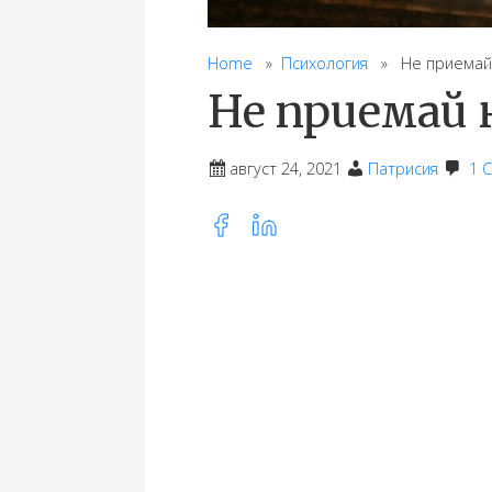
Home
»
Психология
» Не приемай 
Не приемай
август 24, 2021
Патрисия
1 
Share
this
post
on: