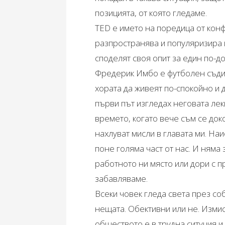
позицията, от която гледаме.
TED e името на поредица от конф
разпространява и популяризира и
споделят своя опит за един по-д
Фредерик Имбо е футболен съдия
хората да живеят по-спокойно и 
първи път изгледах неговата лек
времето, когато вече съм се док
нахлуват мисли в главата ми. На
поне голяма част от нас. И няма
работното ни място или дори с п
забавляваме.
Всеки човек гледа света през со
нещата. Обективни или не. Измис
обществото е в трудна ситуция и