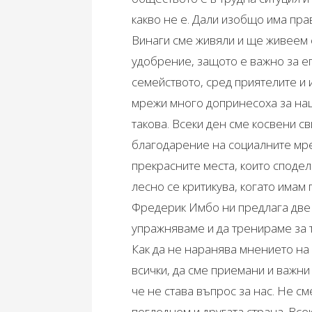
какво не е. Дали изобщо има пра
Винаги сме живяли и ще живеем с
удобрение, защото е важно за ег
семейството, сред приятелите и
мрежи много допринесоха за наш
такова. Всеки ден сме косвени с
благодарение на социалните мре
прекрасните места, които сподел
лесно се критикува, когато имам 
Фредерик Имбо ни предлага две 
упражняваме и да тренираме за 
Как да не наранява мнението на
всички, да сме приемани и важни 
че не става въпрос за нас. Не с
погледнем и другата страна. Все