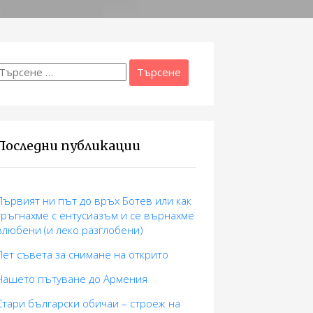
Търсене
а:
Последни публикации
Първият ни път до връх Ботев или как
тръгнахме с ентусиазъм и се върнахме
влюбени (и леко разглобени)
Пет съвета за снимане на открито
Нашето пътуване до Армения
Стари български обичаи – строеж на