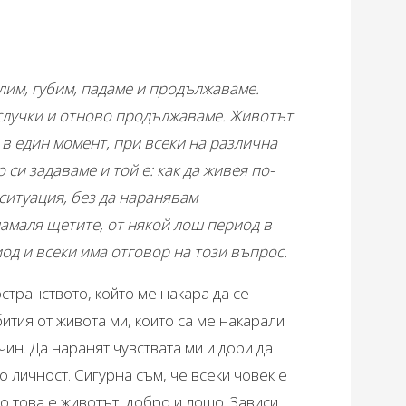
лим, губим, падаме и продължаваме.
 случки и отново продължаваме. Животът
 в един момент, при всеки на различна
 си задаваме и той е: как да живея по-
а ситуация, без да наранявам
намаля щетите, от някой лош период в
иод и всеки има отговор на този въпрос.
странството, който ме накара да се
ития от живота ми, които са ме накарали
чин. Да наранят чувствата ми и дори да
о личност. Сигурна съм, че всеки човек е
то това е животът, добро и лошо. Зависи