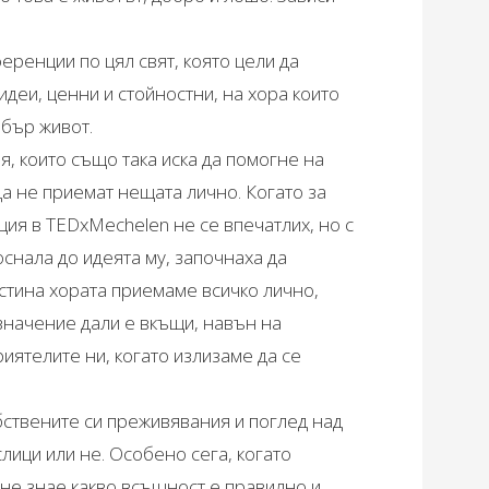
еренции по цял свят, която цели да
деи, ценни и стойностни, на хора които
обър живот.
, които също така иска да помогне на
да не приемат нещата лично. Когато за
ция в TEDxMechelen не се впечатлих, но с
оснала до идеята му, започнаха да
истина хората приемаме всичко лично,
 значение дали е вкъщи, навън на
риятелите ни, когато излизаме да се
бствените си преживявания и поглед над
лици или не. Особено сега, когато
 не знае какво всъщност е правилно и