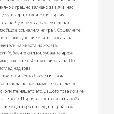
вилно и грешно валидно за вички нас?
 други хора, от които ще търсим
ото ни. Чувството да сме успешни в
 изобщо в социалния ни кръг. Социалните
ето самочувствие или за липсата на
видетели на живота на хората,
жи. Хубавите снимки, хубавите дрехи,
яме, важните събития в живота ни. По-
поглед над това.
стратегии, които бихме могли да
това как да не приемаме нещата лично.
 околните нашето его. Защото това искаме
за някого. Първото, което ни казва той е,
ме ние в центъра на нещата. Трябва да
ки за себе си може да даде много