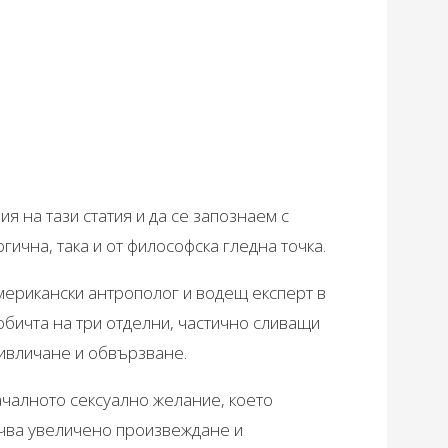
я на тази статия и да се запознаем с
гична, така и от философска гледна точка.
ерикански антрополог и водещ експерт в
обичта на три отделни, частично сливащи
ривличане и обвързване.
чалното сексуално желание, което
чва увеличено произвеждане и