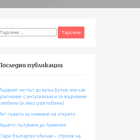
Търсене
а:
Последни публикации
Първият ни път до връх Ботев или как
тръгнахме с ентусиазъм и се върнахме
влюбени (и леко разглобени)
Пет съвета за снимане на открито
Нашето пътуване до Армения
Стари български обичаи – строеж на