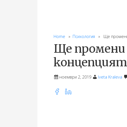
Home
»
Психология
» Ще промени л
Ще промени 
концепцият
ноември 2, 2019
Iveta Kraleva
Share
this
post
on: