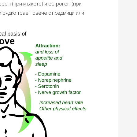
ерон (при мъжете) и естроген (при
и рядко трае повече от седмици или