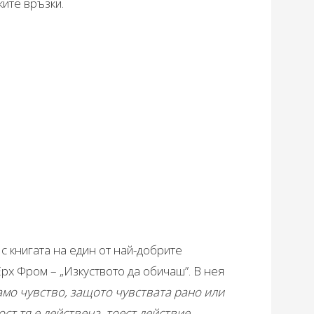
ките връзки.
с книгата на един от най-добрите
рх Фром – „Изкуството да обичаш”. В нея
амо чувство, защото чувствата рано или
ст тя е действена, тоест действие,