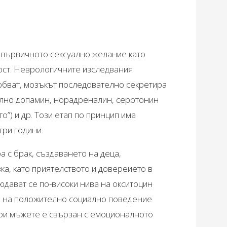
 първичното сексуално желание като
ост. Неврологичните изследвания
любват, мозъкът последователно секретира
лно допамин, норадреналин, серотонин
о”) и др. Този етап по принцип има
три години.
а с брак, създаването на деца,
ка, като приятелството и довереието в
юдават се по-високи нива на окситоцин
е на положително социално поведение
е при мъжете е свързан с емоционалното