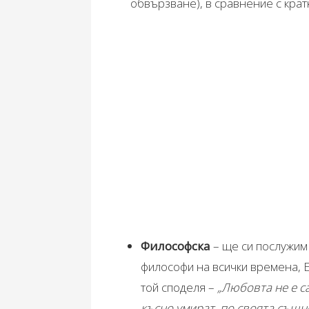
обвързване), в сравнение с крат
Философска
– ще си послужим 
философи на всички времена, Е
той споделя –
„Любовта не е с
късно умират, по своята същно