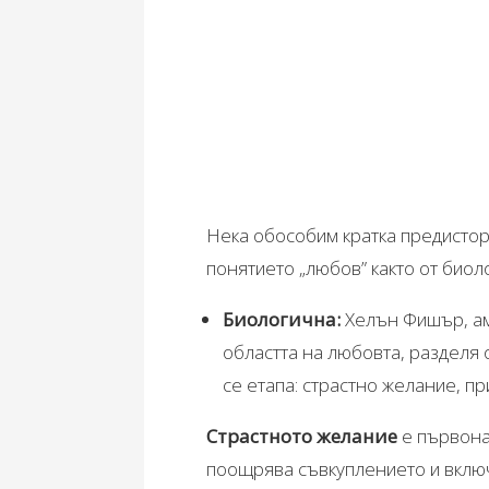
Нека обособим кратка предистори
понятието „любов” както от биоло
Биологична:
Хелън Фишър, ам
областта на любовта, разделя 
се етапа: страстно желание, п
Страстното желание
е първона
поощрява съвкуплението и вклю