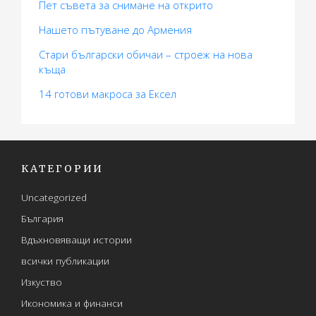
Пет съвета за снимане на открито
Нашето пътуване до Армения
Стари български обичаи – строеж на нова
къща
14 готови макросa за Ексел
КАТЕГОРИИ
Uncategorized
България
Вдъхновяващи истории
всички публикации
Изкуство
Икономика и финанси