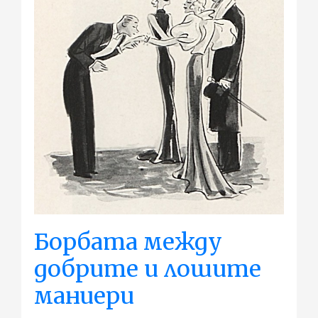
Борбата между
добрите и лошите
маниери