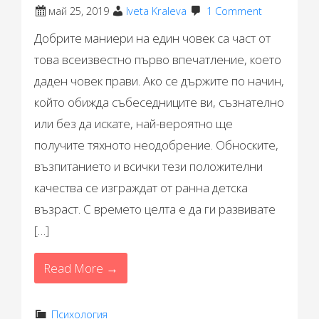
май 25, 2019
Iveta Kraleva
1 Comment
Добрите маниери на един човек са част от
това всеизвестно първо впечатление, което
даден човек прави. Ако се държите по начин,
който обижда събеседниците ви, съзнателно
или без да искате, най-вероятно ще
получите тяхното неодобрение. Обноските,
възпитанието и всички тези положителни
качества се изграждат от ранна детска
възраст. С времето целта е да ги развивате
[…]
Read More →
Психология