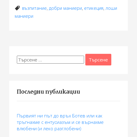
възпитание
,
добри маниери
,
етикеция
,
лоши
маниери
Търсене
за:
Последни публикации
Първият ни път до връх Ботев или как
тръгнахме с ентусиазъм и се върнахме
влюбени (и леко разглобени)