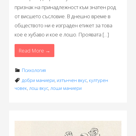
признак на принадлежност към знатен род
от висшето съсловие. В днешно време в
обществото ни е изграден етикет за това
кое е хубаво и кое е лошо. Проявата […]
Read More →
Психология
добри маниери
,
изтънчен вкус
,
културен
човек
,
лош вкус
,
лоши маниери